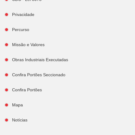
Privacidade
Percurso
Missão e Valores
Obras Industriais Executadas
Confira Portões Seccionado
Confira Portões
Mapa
Notícias