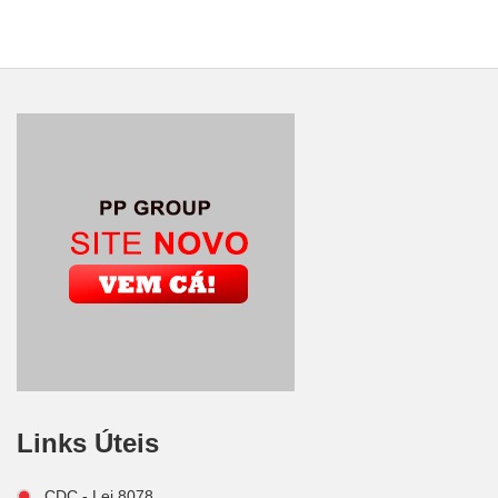
Links Úteis
CDC - Lei 8078