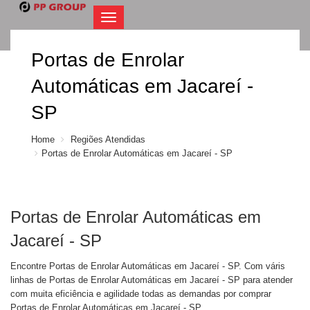
Navegacatilo
Portas de Enrolar
Automáticas em Jacareí -
SP
Home
Regiões Atendidas
Portas de Enrolar Automáticas em Jacareí - SP
Portas de Enrolar Automáticas em
Jacareí - SP
Encontre Portas de Enrolar Automáticas em Jacareí - SP. Com váris
linhas de Portas de Enrolar Automáticas em Jacareí - SP para atender
com muita eficiência e agilidade todas as demandas por comprar
Portas de Enrolar Automáticas em Jacareí - SP.