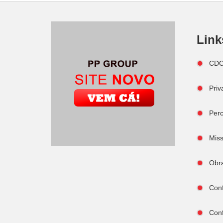
Link
CDC 
Priv
Perc
Miss
Obra
Conf
Conf